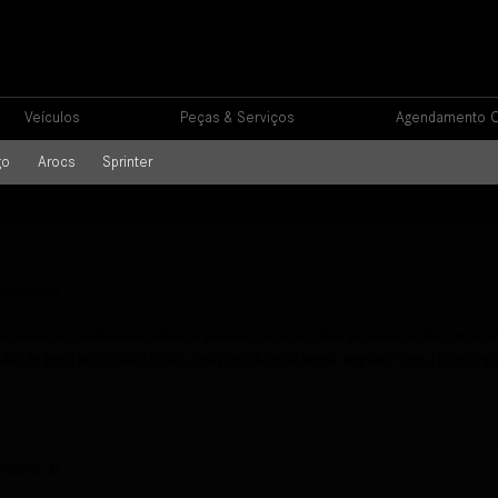
Veículos
Peças & Serviços
Agendamento O
go
Arocs
Sprinter
safiadoras
xe inovação e muito mais robustez para as operações mais pesadas da mineração, c
das de peso bruto total técnico, seu portfólio está sendo ampliado com a tecnologi
safiadoras