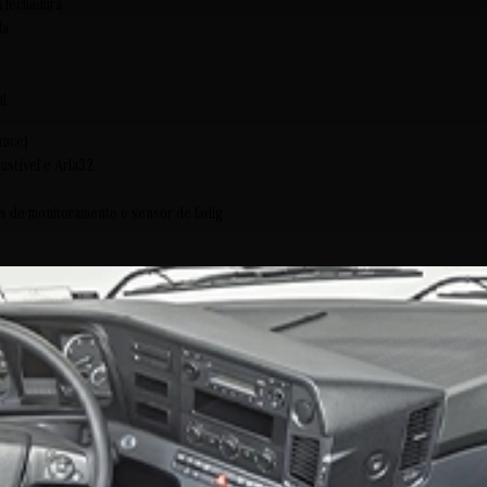
m fechadura
da
al
ance)
stível e Arla32
s de monitoramento e sensor de fadig