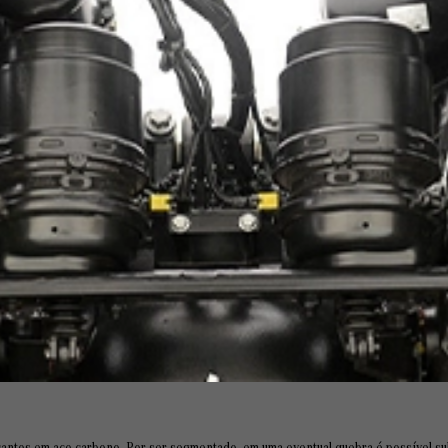
cantos em aço-carbono. Por ser segmentado, em uma eventual quebra é possível sub