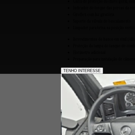
Caixa de proteção da chave geral, co
Indicador de torque das porcas da ro
Giroflex com luz giratória
Suporte da válvula de basculamento
Limpador para-brisa na posição vertic
Revestimentos do banco em vinil (Alli
Proteção da tampa do tanque de combu
Horímetro adicional
Preparação para instalação de câmera
TENHO INTERESSE