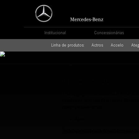
Institucional
Concessionárias
Linha de produtos:
Actros
Accelo
Ate
Arocs
Tecnologia e força para as aplicações mais de
Tecnologia que nasceu da força, o Arocs trou
inicialmente na versão 8x4, com até 58 tonela
quanto cavalo-mecânico.
Arocs
Tecnologia e força para as aplicações mais de