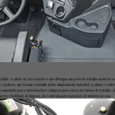
aticidade. A cabine do Arocs mostra o que distingue um posto de trabalho moderno
 e práticos, que tornam o trabalho árduo simplesmente mais fácil. A cabine é confor
 comprimido para o motorista fazer a limpeza após a troca dos turnos de trabalho. 
jetos e facilidade de limpeza, ela é indicada para operações de madeira ou cana.