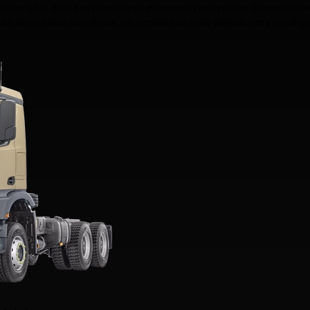
xe inovação e muito mais robustez para as operações mais pesadas da mineração, c
das de peso bruto total técnico, seu portfólio está sendo ampliado com a tecnologi