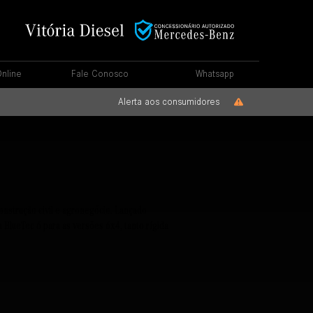
nline
Fale Conosco
Whatsapp
Alerta aos consumidores
onstrução civil e agronegócio. Lançado
a BlueTec 6 para as versões 6x4, tanto rígida