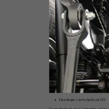
Para-choque e novos faróis em LED
O para-choque do Arocs é tripartido, com os 