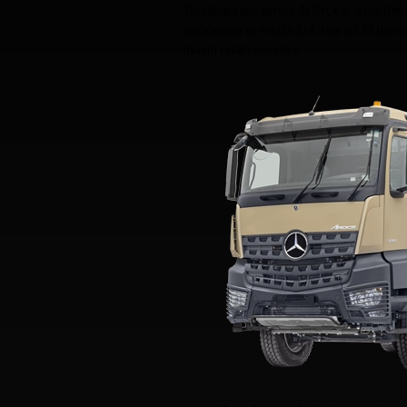
Tecnologia que nasceu da força, o Arocs trou
inicialmente na versão 8x4, com até 58 tonela
quanto cavalo-mecânico.